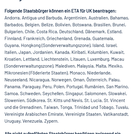
Folgende Staatsbürger können ein ETA für UK beantragen:
Andorra, Antigua und Barbuda, Argentinien, Australien, Bahamas,
Barbados, Belgien, Belize, Bolivien, Botswana, Brasilien, Brunei,
Bulgarien, Chile, Costa Rica, Deutschland, Dänemark, Estland,
Finnland, Frankreich, Griechenland, Grenada, Guatemala,
Guyana, Hongkong (Sonderverwaltungszone), Island, Israel,
Italien, Japan, Jordanien, Kanada, Kiribati, Kolumbien, Kuwait,
Kroatien, Lettland, Liechtenstein, Litauen, Luxemburg, Macau
(Sonderverwaltungszone), Malediven, Malaysia, Malta, Mexiko,
Mikronesien (Föderierte Staaten), Monaco, Niederlande,
Neuseeland, Nicaragua, Norwegen, Oman, Österreich, Palau,
Panama, Paraguay, Peru, Polen, Portugal, Rumänien, San Marino,
Samoa, Schweden, Seychellen, Singapur, Salomonen, Slowakei,
Slowenien, Südkorea, St. Kitts und Nevis, St. Lucia, St. Vincent
und die Grenadinen, Taiwan, Tonga, Trinidad und Tobago, Tuvalu,
Vereinigte Arabischen Emirate, Vereinigte Staaten, Vatikanstadt,
Uruguay, Venezuela, Zypern.
Alle nicht aufgeführten Staatsbürger benötigen zwingend ein