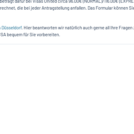
beträgt dafür bei Visas United circa 96.00€ (NORMAL)/116.00€ (EXPRE
rechnet, die bei jeder Antragstellung anfallen. Das Formular können S
in Düsseldorf
. Hier beantworten wir natürlich auch gerne all Ihre Frag
 USA bequem für Sie vorbereiten.