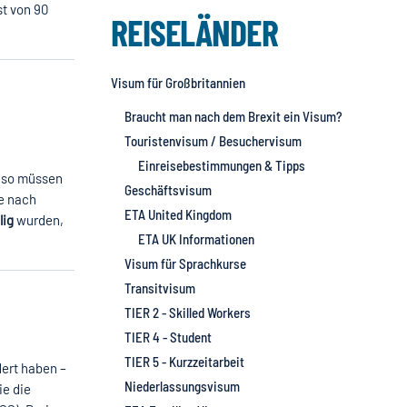
st von 90
REISELÄNDER
Visum für Großbritannien
Braucht man nach dem Brexit ein Visum?
Touristenvisum / Besuchervisum
Einreisebestimmungen & Tipps
, so müssen
Geschäftsvisum
e nach
ETA United Kingdom
lig
wurden,
ETA UK Informationen
Visum für Sprachkurse
Transitvisum
TIER 2 - Skilled Workers
TIER 4 - Student
TIER 5 - Kurzzeitarbeit
dert haben –
Niederlassungsvisum
ie die