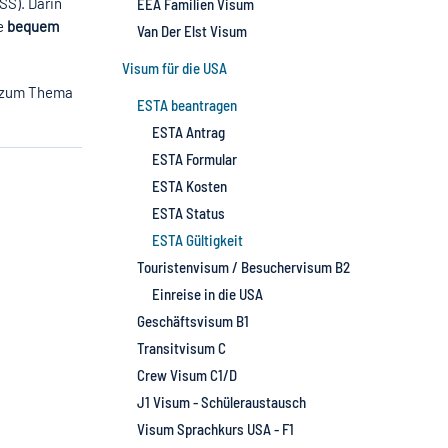
SS). Darin
EEA Familien Visum
ie
bequem
Van Der Elst Visum
Visum für die USA
en zum Thema
ESTA beantragen
ESTA Antrag
ESTA Formular
ESTA Kosten
ESTA Status
ESTA Gültigkeit
Touristenvisum / Besuchervisum B2
Einreise in die USA
Geschäftsvisum B1
Transitvisum C
Crew Visum C1/D
J1 Visum - Schüleraustausch
Visum Sprachkurs USA - F1