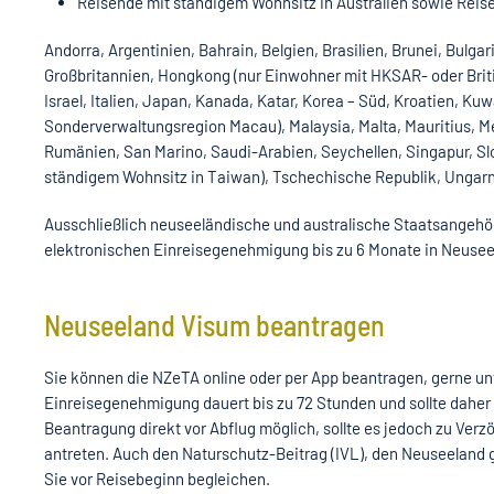
Reisende mit ständigem Wohnsitz in Australien sowie Reis
Andorra, Argentinien, Bahrain, Belgien, Brasilien, Brunei, Bulga
Großbritannien, Hongkong (nur Einwohner mit HKSAR- oder Briti
Israel, Italien, Japan, Kanada, Katar, Korea – Süd, Kroatien, K
Sonderverwaltungsregion Macau), Malaysia, Malta, Mauritius, M
Rumänien, San Marino, Saudi-Arabien, Seychellen, Singapur, S
ständigem Wohnsitz in Taiwan), Tschechische Republik, Ungarn,
Ausschließlich neuseeländische und australische Staatsangehö
elektronischen Einreisegenehmigung bis zu 6 Monate in Neusee
Neuseeland Visum beantragen
Sie können die NZeTA online oder per App beantragen, gerne unt
Einreisegenehmigung dauert bis zu 72 Stunden und sollte daher nic
Beantragung direkt vor Abflug möglich, sollte es jedoch zu Ve
antreten. Auch den Naturschutz-Beitrag (IVL), den Neuseeland
Sie vor Reisebeginn begleichen.