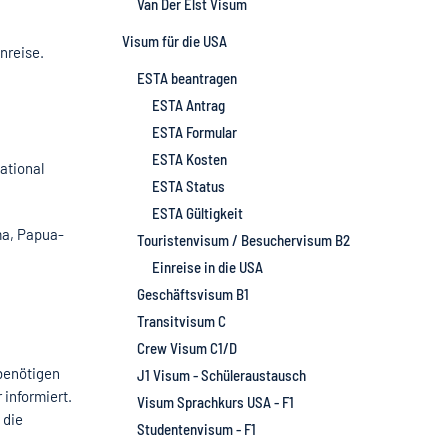
Van Der Elst Visum
Visum für die USA
nreise.
ESTA beantragen
ESTA Antrag
ESTA Formular
ESTA Kosten
ational
ESTA Status
ESTA Gültigkeit
ma, Papua-
Touristenvisum / Besuchervisum B2
Einreise in die USA
Geschäftsvisum B1
Transitvisum C
Crew Visum C1/D
 benötigen
J1 Visum - Schüleraustausch
 informiert.
Visum Sprachkurs USA - F1
 die
Studentenvisum - F1