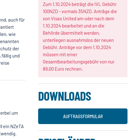
Zum 1.10.2024 beträgt die IVL Gebühr
100NZD - vormals 35NZD. Anträge die
von Visas United am oder nach dem
end, auch für
1.10.2024 bearbeitet und an die
antiert
Behörde übermittelt werden,
len, wie
unterliegen ausnahmslos der neuen
ogenannten
Gebühr. Anträge vor dem 1.10.2024
Schutz der
müssen mit einer
fällig und
Gesamtbearbeitungsgebühr von nur
reise
89,00 Euro rechnen.
DOWNLOADS
ierbei um
AUFTRAGSFORMULAR
ll ein NZeTA
otwendig.