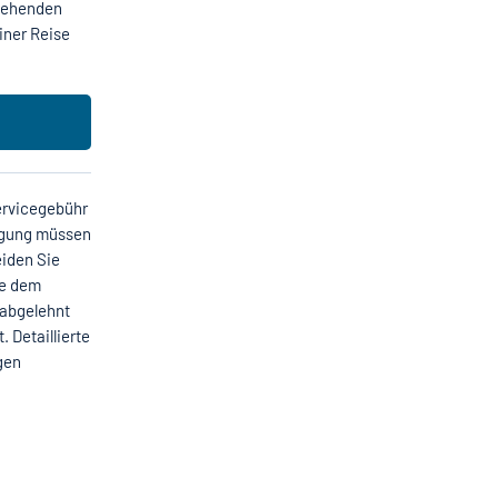
stehenden
iner Reise
ervicegebühr
agung müssen
iden Sie
ie dem
 abgelehnt
 Detaillierte
gen