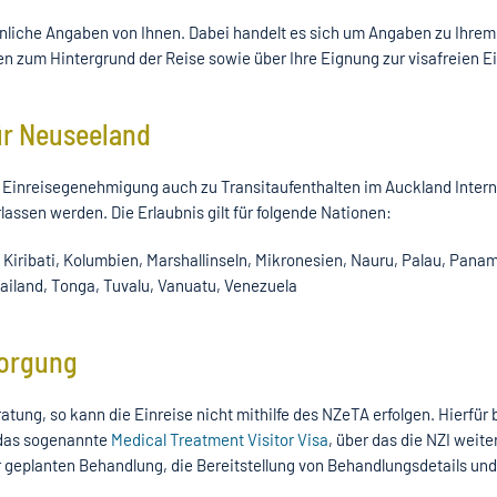
önliche Angaben von Ihnen. Dabei handelt es sich um Angaben zu Ihrem
zum Hintergrund der Reise sowie über Ihre Eignung zur visafreien Ei
ür Neuseeland
 Einreisegenehmigung auch zu Transitaufenthalten im Auckland Intern
lassen werden. Die Erlaubnis gilt für folgende Nationen:
Kiribati, Kolumbien, Marshallinseln, Mikronesien, Nauru, Palau, Pana
ailand, Tonga, Tuvalu, Vanuatu, Venezuela
sorgung
ratung, so kann die Einreise nicht mithilfe des NZeTA erfolgen. Hierfür
 das sogenannte
Medical Treatment Visitor Visa
, über das die NZI weiter
r geplanten Behandlung, die Bereitstellung von Behandlungsdetails und