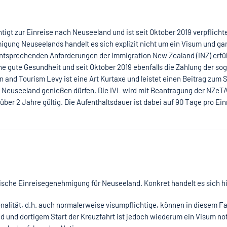
tigt zur Einreise nach Neuseeland und ist seit Oktober 2019 verpflicht
gung Neuseelands handelt es sich explizit nicht um ein Visum und gar
 entsprechenden Anforderungen der Immigration New Zealand (INZ) erfül
ne gute Gesundheit und seit Oktober 2019 ebenfalls die Zahlung der s
ion and Tourism Levy ist eine Art Kurtaxe und leistet einen Beitrag zum 
 in Neuseeland genießen dürfen. Die IVL wird mit Beantragung der NZeTA 
er 2 Jahre gültig. Die Aufenthaltsdauer ist dabei auf 90 Tage pro Ein
onische Einreisegenehmigung für Neuseeland. Konkret handelt es sich h
nalität, d.h. auch normalerweise visumpflichtige, können in diesem Fa
d und dortigem Start der Kreuzfahrt ist jedoch wiederum ein Visum n