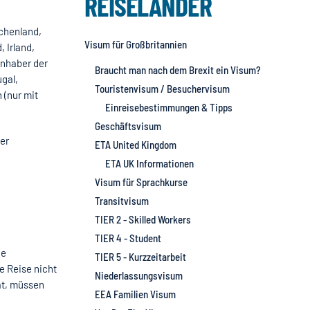
REISELÄNDER
echenland,
Visum für Großbritannien
 Irland,
inhaber der
Braucht man nach dem Brexit ein Visum?
gal,
Touristenvisum / Besuchervisum
 (nur mit
Einreisebestimmungen & Tipps
Geschäftsvisum
er
ETA United Kingdom
ETA UK Informationen
Visum für Sprachkurse
Transitvisum
TIER 2 - Skilled Workers
TIER 4 - Student
ne
TIER 5 - Kurzzeitarbeit
e Reise nicht
Niederlassungsvisum
at, müssen
EEA Familien Visum