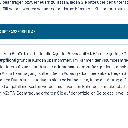
 beantragen bzw. erneuern zu lassen, laden Sie bitte über den unten
efüllt wurde, werden wir uns sofort darum kümmern, Sie Ihrem Traum e
AUFTRAGSFORMULAR
deren Behörden arbeitet die Agentur
Visas United.
Für eine geringe S
npflichtig
für die Kunden übernommen. Im Rahmen der Visumbeantr
 die Unterstützung durch unser
erfahrenes
Team zurückgreifen. Entsche
ige Visumbeantragung, sollten Sie im Voraus jedoch bedenken: Legen S
igen Daten und Unterlagen nicht vollständig vor, kann der Antrag ggf.
kt angefallene Kosten werden nicht von den Behörden zurückerstattet.
n NZeTA-Beantragung erhalten Sie auf der offiziellen Seite des jeweili