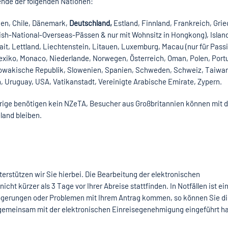
ende der folgenden Nationen:
rien, Chile, Dänemark,
Deutschland,
Estland, Finnland, Frankreich, Gri
sh-National-Overseas-Pässen & nur mit Wohnsitz in Hongkong), Island,
uwait, Lettland, Liechtenstein, Litauen, Luxemburg, Macau (nur für Pass
exiko, Monaco, Niederlande, Norwegen, Österreich, Oman, Polen, Portu
lowakische Republik, Slowenien, Spanien, Schweden, Schweiz, Taiwan
 Uruguay, USA, Vatikanstadt, Vereinigte Arabische Emirate, Zypern.
rige benötigen kein NZeTA, Besucher aus Großbritannien können mit d
land bleiben.
erstützen wir Sie hierbei. Die Bearbeitung der elektronischen
ht kürzer als 3 Tage vor Ihrer Abreise stattfinden. In Notfällen ist ei
rzögerungen oder Problemen mit Ihrem Antrag kommen, so können Sie di
 gemeinsam mit der elektronischen Einreisegenehmigung eingeführt h